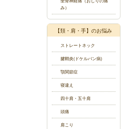
坐骨神経痛（おしりの痛
み）
【頚・肩・手】のお悩み
ストレートネック
腱鞘炎(ドケルバン病)
顎関節症
寝違え
四十肩・五十肩
頭痛
肩こり