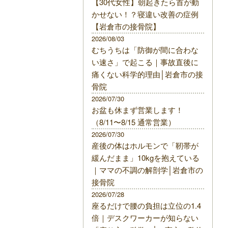
【30代女性】朝起きたら首が動
かせない！？寝違い改善の症例
【岩倉市の接骨院】
2026/08/03
むちうちは「防御が間に合わな
い速さ」で起こる｜事故直後に
痛くない科学的理由│岩倉市の接
骨院
2026/07/30
お盆も休まず営業します！
（8/11〜8/15 通常営業）
2026/07/30
産後の体はホルモンで「靭帯が
緩んだまま」10kgを抱えている
｜ママの不調の解剖学│岩倉市の
接骨院
2026/07/28
座るだけで腰の負担は立位の1.4
倍｜デスクワーカーが知らない