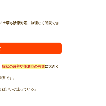
で／土曜も診療対応
。無理なく通院でき
に
、
症状の改善や後遺症の有無
に大きく
重要です。
えばいいか迷っている」