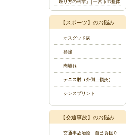
「座り方の科学」│一宮市の整体
【スポーツ】のお悩み
オスグッド病
捻挫
肉離れ
テニス肘（外側上顆炎）
シンスプリント
【交通事故】のお悩み
交通事故治療 自己負担０