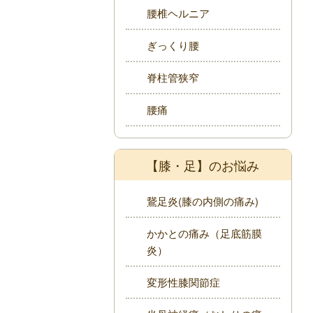
腰椎ヘルニア
ぎっくり腰
脊柱管狭窄
腰痛
【膝・足】のお悩み
鵞足炎(膝の内側の痛み)
かかとの痛み（足底筋膜
炎）
変形性膝関節症