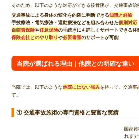
そのため、以下のような対応ができる接骨院が、交通事故治
交通事故による身体の変化を的確に判断できる
知識と経験
手技療法・電気療法・運動療法などを組み合わせた
個別対応
自賠責保険
や
任意保険
の手続きにも詳しくサポートできる体
保険会社とのやり取り
や
必要書類
のサポートが可能
当院が選ばれる理由｜他院との明確な違い
当院では、以下のような
他院にはない強み
を持って、交通事
す。
① 交通事故施術の専門資格と豊富な実績
国家資
れまで