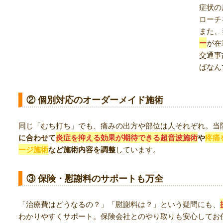
症状の
ローチ
また、
ー
が在
交通事
ばなん
② 個別対応のオーダーメイド施術
同じ「むち打ち」でも、痛みの出方や部位は人それぞれ。当
に合わせて
炎症を抑える効果が期待できる超音波施術
や
疼痛
ージ施術
など施術内容を調整
しています。
③ 保険・慰謝料のサポートも万全
「治療費はどうなるの？」「慰謝料は？」という疑問にも、
わかりやすくサポート。保険会社とのやり取りも安心してお