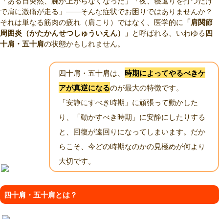
「ある日突然、腕が上がらなくなった」「夜、寝返りを打つだけ
で肩に激痛が走る」——そんな症状でお困りではありませんか？
それは単なる筋肉の疲れ（肩こり）ではなく、医学的に
「肩関節
周囲炎（かたかんせつしゅういえん）」
と呼ばれる、いわゆる
四
十肩・五十肩
の状態かもしれません。
四十肩・五十肩は、
時期によってやるべきケ
アが真逆になる
のが最大の特徴です。
「安静にすべき時期」に頑張って動かした
り、「動かすべき時期」に安静にしたりする
と、回復が遠回りになってしまいます。だか
らこそ、今どの時期なのかの見極めが何より
大切です。
四十肩・五十肩とは？