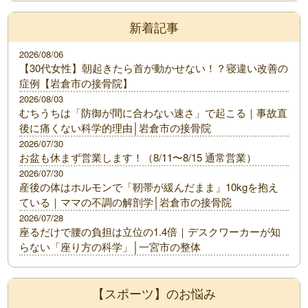
新着記事
2026/08/06
【30代女性】朝起きたら首が動かせない！？寝違い改善の
症例【岩倉市の接骨院】
2026/08/03
むちうちは「防御が間に合わない速さ」で起こる｜事故直
後に痛くない科学的理由│岩倉市の接骨院
2026/07/30
お盆も休まず営業します！（8/11〜8/15 通常営業）
2026/07/30
産後の体はホルモンで「靭帯が緩んだまま」10kgを抱え
ている｜ママの不調の解剖学│岩倉市の接骨院
2026/07/28
座るだけで腰の負担は立位の1.4倍｜デスクワーカーが知
らない「座り方の科学」│一宮市の整体
【スポーツ】のお悩み