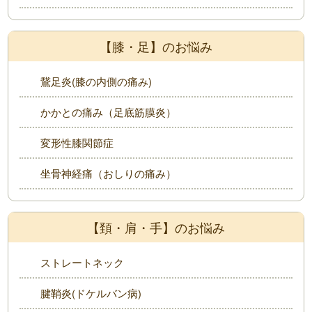
【膝・足】のお悩み
鵞足炎(膝の内側の痛み)
かかとの痛み（足底筋膜炎）
変形性膝関節症
坐骨神経痛（おしりの痛み）
【頚・肩・手】のお悩み
ストレートネック
腱鞘炎(ドケルバン病)