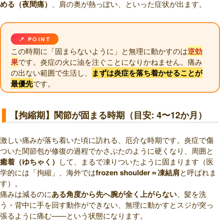
める（夜間痛）
、肩の奥が熱っぽい、といった症状が出ます。
📍 POINT
この時期に「固まらないように」と無理に動かすのは
逆効
果
です。炎症の火に油を注ぐことになりかねません。痛み
の出ない範囲で生活し、
まずは炎症を落ち着かせることが
最優先
です。
【拘縮期】関節が固まる時期（目安: 4〜12か月）
激しい痛みが落ち着いた頃に訪れる、厄介な時期です。炎症で傷
ついた関節包が修復の過程でかさぶたのように硬くなり、周囲と
癒着（ゆちゃく）
して、まるで凍りついたように固まります（医
学的には「拘縮」、海外では
frozen shoulder＝凍結肩
と呼ばれま
す）。
痛みは減るのに
ある角度から先へ腕が全く上がらない
、髪を洗
う・背中に手を回す動作ができない、無理に動かすとスジが突っ
張るように痛む——という状態になります。