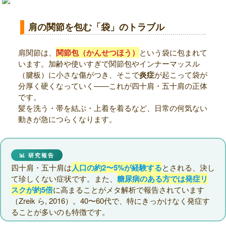
肩の関節を包む「袋」のトラブル
肩関節は、
関節包（かんせつほう）
という袋に包まれて
います。加齢や使いすぎで関節包やインナーマッスル
（腱板）に小さな傷がつき、そこで
炎症
が起こって袋が
分厚く硬くなっていく——これが四十肩・五十肩の正体
です。
髪を洗う・帯を結ぶ・上着を着るなど、日常の何気ない
動きが急につらくなります。
📊 研究報告
四十肩・五十肩は
人口の約2〜5%が経験する
とされる、決し
て珍しくない症状です。また、
糖尿病のある方では発症リ
スクが約5倍
に高まることがメタ解析で報告されています
（Zreik ら, 2016）。40〜60代で、特にきっかけなく発症す
ることが多いのも特徴です。