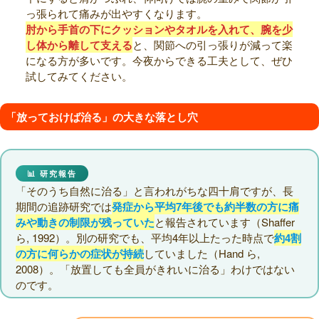
っ張られて痛みが出やすくなります。
肘から手首の下にクッションやタオルを入れて、腕を少
し体から離して支える
と、関節への引っ張りが減って楽
になる方が多いです。今夜からできる工夫として、ぜひ
試してみてください。
「放っておけば治る」の大きな落とし穴
📊 研究報告
「そのうち自然に治る」と言われがちな四十肩ですが、長
期間の追跡研究では
発症から平均7年後でも約半数の方に痛
みや動きの制限が残っていた
と報告されています（Shaffer
ら, 1992）。別の研究でも、平均4年以上たった時点で
約4割
の方に何らかの症状が持続
していました（Hand ら,
2008）。「放置しても全員がきれいに治る」わけではない
のです。