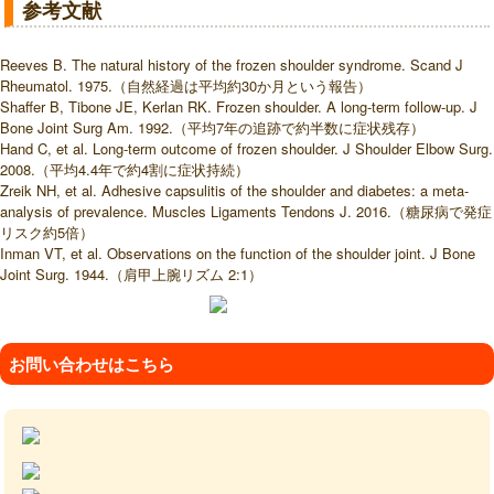
参考文献
Reeves B. The natural history of the frozen shoulder syndrome. Scand J
Rheumatol. 1975.（自然経過は平均約30か月という報告）
Shaffer B, Tibone JE, Kerlan RK. Frozen shoulder. A long-term follow-up. J
Bone Joint Surg Am. 1992.（平均7年の追跡で約半数に症状残存）
Hand C, et al. Long-term outcome of frozen shoulder. J Shoulder Elbow Surg.
2008.（平均4.4年で約4割に症状持続）
Zreik NH, et al. Adhesive capsulitis of the shoulder and diabetes: a meta-
analysis of prevalence. Muscles Ligaments Tendons J. 2016.（糖尿病で発症
リスク約5倍）
Inman VT, et al. Observations on the function of the shoulder joint. J Bone
Joint Surg. 1944.（肩甲上腕リズム 2:1）
お問い合わせはこちら