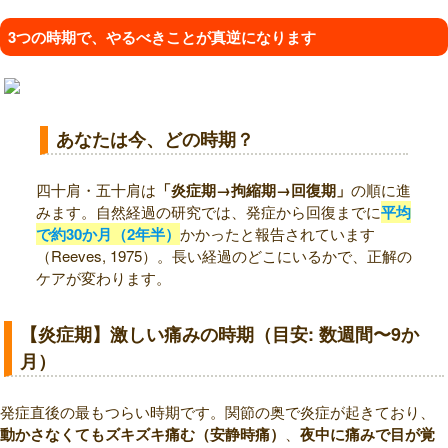
3つの時期で、やるべきことが真逆になります
あなたは今、どの時期？
四十肩・五十肩は
「炎症期→拘縮期→回復期」
の順に進
みます。自然経過の研究では、発症から回復までに
平均
で約30か月（2年半）
かかったと報告されています
（Reeves, 1975）。長い経過のどこにいるかで、正解の
ケアが変わります。
【炎症期】激しい痛みの時期（目安: 数週間〜9か
月）
発症直後の最もつらい時期です。関節の奥で炎症が起きており、
動かさなくてもズキズキ痛む（安静時痛）
、
夜中に痛みで目が覚