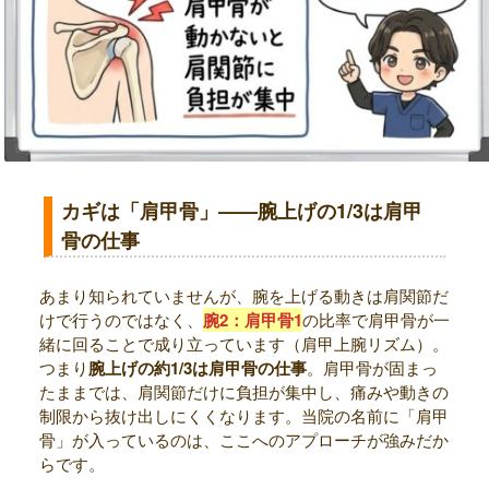
カギは「肩甲骨」——腕上げの1/3は肩甲
骨の仕事
あまり知られていませんが、腕を上げる動きは肩関節だ
けで行うのではなく、
腕2：肩甲骨1
の比率で肩甲骨が一
緒に回ることで成り立っています（肩甲上腕リズム）。
つまり
腕上げの約1/3は肩甲骨の仕事
。肩甲骨が固まっ
たままでは、肩関節だけに負担が集中し、痛みや動きの
制限から抜け出しにくくなります。当院の名前に「肩甲
骨」が入っているのは、ここへのアプローチが強みだか
らです。