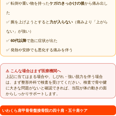
✅ 転倒や重い物を持った
ケガのきっかけの後
から痛み出し
た
✅ 腕を上げようとすると
力が入らない
（痛みより「上がら
ない」が強い）
✅
60代以降
で急に症状が出た
✅ 発熱や安静でも悪化する痛みを伴う
⚠️ こんな場合はまず医療機関へ
上記に当てはまる場合や、しびれ・強い脱力を伴う場合
は、まず整形外科で検査を受けてください。検査で骨や腱
に大きな問題がないと確認できれば、当院が体の動きの面
からしっかりサポートします。
いわくら肩甲骨骨盤接骨院の四十肩・五十肩ケア