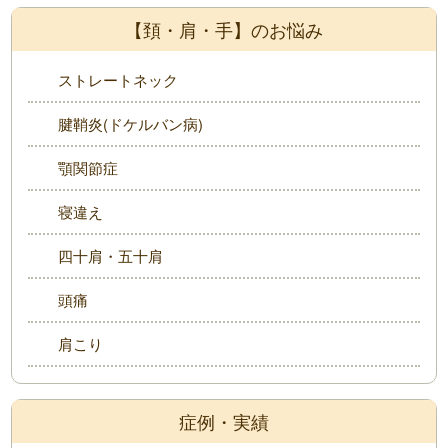
【頚・肩・手】のお悩み
ストレートネック
腱鞘炎(ドケルバン病)
顎関節症
寝違え
四十肩・五十肩
頭痛
肩こり
症例・実績