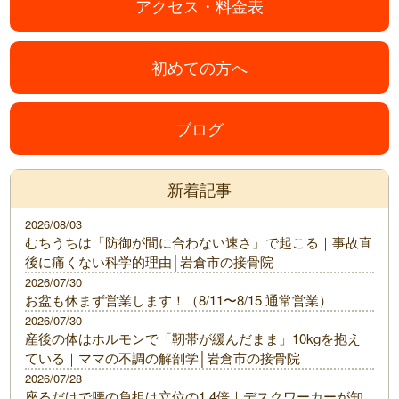
アクセス・料金表
初めての方へ
ブログ
新着記事
2026/08/03
むちうちは「防御が間に合わない速さ」で起こる｜事故直
後に痛くない科学的理由│岩倉市の接骨院
2026/07/30
お盆も休まず営業します！（8/11〜8/15 通常営業）
2026/07/30
産後の体はホルモンで「靭帯が緩んだまま」10kgを抱え
ている｜ママの不調の解剖学│岩倉市の接骨院
2026/07/28
座るだけで腰の負担は立位の1.4倍｜デスクワーカーが知