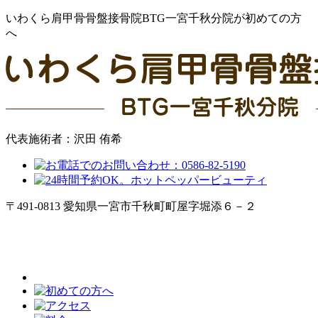
いわくら肩甲骨骨盤接骨院BTG一宮千秋分院が初めての方
へ
代表施術者：沢田 侑希
〒491-0813 愛知県一宮市千秋町町屋字堀添６－２