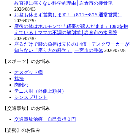
故直後に痛くない科学的理由│岩倉市の接骨院
2026/08/03
お盆も休まず営業します！（8/11〜8/15 通常営業）
2026/07/30
産後の体はホルモンで「靭帯が緩んだまま」10kgを抱
えている｜ママの不調の解剖学│岩倉市の接骨院
2026/07/30
座るだけで腰の負担は立位の1.4倍｜デスクワーカーが
知らない「座り方の科学」│一宮市の整体
2026/07/28
【スポーツ】のお悩み
オスグッド病
捻挫
肉離れ
テニス肘（外側上顆炎）
シンスプリント
【交通事故】のお悩み
交通事故治療 自己負担０円
【姿勢】のお悩み