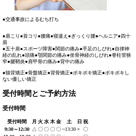
●交通事故によるむち打ち
●肩こり●首コリ●腰痛●寝違え●ぎっくり腰●ヘルニア●四十
肩
●五十肩●スポーツ障害●関節の痛み●手足のしびれ●自律神
経の乱れ●頭痛●顎関節の痛み●坐骨神経のしびれ●脊柱管狭
窄●腱鞘炎●肩甲骨の痛み●背中の痛み
●猫背矯正●骨盤矯正●背骨矯正●ボキボキ矯正●ボキボキし
ない優しい矯正
受付時間とご予約方法
受付時間
受付時間
月
火
水
木
金
土
日
祝
9:30～12:30
△
〇
〇
〇
〇
~13:30
×
〇