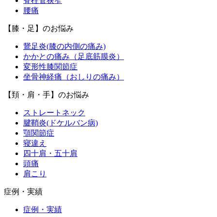
脊柱管狭窄
腰痛
【膝・足】のお悩み
鵞足炎(膝の内側の痛み)
かかとの痛み（足底筋膜炎）
変形性膝関節症
坐骨神経痛（おしりの痛み）
【頚・肩・手】のお悩み
ストレートネック
腱鞘炎(ドケルバン病)
顎関節症
寝違え
四十肩・五十肩
頭痛
肩こり
症例・実績
症例・実績