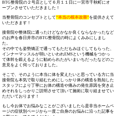
BTG整骨院の２号店として６月１１日に一宮市千秋町にオ
ープンさせていただきました！
当整骨院のコンセプトとして
”本当の根本改善”
を提供さえて
いただきます！
接骨院や整体院に通ったけどなかなか良くならなかったなど
のお声を春日井市のBTG整骨院の時によくみみにしまし
た。
その中でも姿勢矯正で通ってもただもみほぐしてもらった、
インナーマッスルが弱いといわれEMSという機械をつかっ
て体幹を鍛えるように勧められたがいまいちだったなどのご
意見をよく伺っておりました。
そこで、そのように本当に体を変えたいと思っている方に当
接骨院も本気で取り組むためにしっかり体の構造を熟知した
スタッフにより丁寧にお体の構造や痛みの発生原因を突き止
めそれをしっかりご説明させて頂いて施術に取り組ませてい
ただいております！
もし今お体でお悩みなことがございましたら是非当ホームペ
ージの症状別ページから一度ご自身のお悩みに沿った記事を