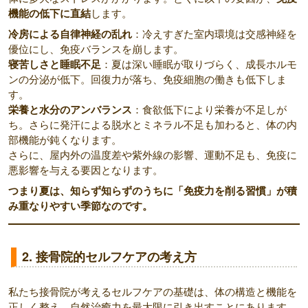
機能の低下に直結
します。
冷房による自律神経の乱れ
：冷えすぎた室内環境は交感神経を
優位にし、免疫バランスを崩します。
寝苦しさと睡眠不足
：夏は深い睡眠が取りづらく、成長ホルモ
ンの分泌が低下。回復力が落ち、免疫細胞の働きも低下しま
す。
栄養と水分のアンバランス
：食欲低下により栄養が不足しが
ち。さらに発汗による脱水とミネラル不足も加わると、体の内
部機能が鈍くなります。
さらに、屋内外の温度差や紫外線の影響、運動不足も、免疫に
悪影響を与える要因となります。
つまり夏は、知らず知らずのうちに「免疫力を削る習慣」が積
み重なりやすい季節なのです。
2. 接骨院的セルフケアの考え方
私たち接骨院が考えるセルフケアの基礎は、体の構造と機能を
正しく整え、自然治癒力を最大限に引き出すことにあります。