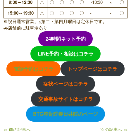
9:30～12:30
△
〇
〇
〇
〇
~13:30
×
〇
15:00～19:30
△
〇
〇
〇
〇
×
×
〇
※祝日通常営業。△第二・第四月曜日は定休日です。
🚗店舗前に駐車場あり
24時間ネット予約
LINE予約・相談はコチラ
電話予約はコチラ
トップページはコチラ
症状ページはコチラ
交通事故サイトはコチラ
BTG整骨院春日井院のページ
≪ 前の記事へ
次の記事へ ≫