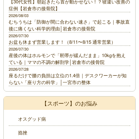
【30代女性】朝起きたら首が動かせない！？寝違い改善の
症例【岩倉市の接骨院】
2026/08/03
むちうちは「防御が間に合わない速さ」で起こる｜事故直
後に痛くない科学的理由│岩倉市の接骨院
2026/07/30
お盆も休まず営業します！（8/11〜8/15 通常営業）
2026/07/30
産後の体はホルモンで「靭帯が緩んだまま」10kgを抱え
ている｜ママの不調の解剖学│岩倉市の接骨院
2026/07/28
座るだけで腰の負担は立位の1.4倍｜デスクワーカーが知
らない「座り方の科学」│一宮市の整体
【スポーツ】のお悩み
オスグッド病
捻挫