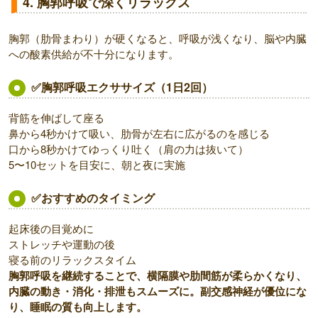
4. 胸郭呼吸で深くリラックス
胸郭（肋骨まわり）が硬くなると、呼吸が浅くなり、脳や内臓
への酸素供給が不十分になります。
✅胸郭呼吸エクササイズ（1日2回）
背筋を伸ばして座る
鼻から4秒かけて吸い、肋骨が左右に広がるのを感じる
口から8秒かけてゆっくり吐く（肩の力は抜いて）
5〜10セットを目安に、朝と夜に実施
✅おすすめのタイミング
起床後の目覚めに
ストレッチや運動の後
寝る前のリラックスタイム
胸郭呼吸を継続することで、横隔膜や肋間筋が柔らかくなり、
内臓の動き・消化・排泄もスムーズに。副交感神経が優位にな
り、睡眠の質も向上します。