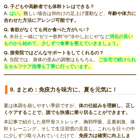
Q. 子どもや高齢者でも体幹トレはできる？
A.
はい。
難しい場合は仰向けの足上げ運動など、
年齢や体力に
合わせた方法にアレンジ可能です。
Q. 食欲がなくても何か食べた方がいい？
A. 水分と一緒に“ゼリー飲料”や“冷やしおじや”など
消化の良い
ものから始めて、少しずつ食事を整えていきましょう。
Q. 接骨院ではどんなサポートをしてくれるの？
A. 当院では、身体の歪みの調整はもちろん、
ご自宅で続けられ
るセルフケア指導も丁寧に行っています。
9. まとめ：免疫力を味方に、夏を元気に！
夏は体調を崩しやすい季節ですが、
体の仕組みを理解し、正し
くケアすることで、誰でも快適に乗り切ることができます。
本記事で紹介した肩甲骨ストレッチ、胸郭呼吸、足裏刺激、体
幹トレーニング、そして生活習慣の見直し。これらを日々の中
に少しずつ取り入れていくだけで、
免疫力は確実に向上しま