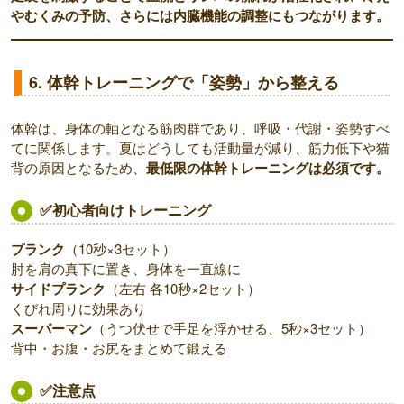
やむくみの予防、さらには内臓機能の調整にもつながります。
6. 体幹トレーニングで「姿勢」から整える
体幹は、身体の軸となる筋肉群であり、呼吸・代謝・姿勢すべ
てに関係します。夏はどうしても活動量が減り、筋力低下や猫
背の原因となるため、
最低限の体幹トレーニングは必須です。
✅初心者向けトレーニング
プランク
（10秒×3セット）
肘を肩の真下に置き、身体を一直線に
サイドプランク
（左右 各10秒×2セット）
くびれ周りに効果あり
スーパーマン
（うつ伏せで手足を浮かせる、5秒×3セット）
背中・お腹・お尻をまとめて鍛える
✅注意点