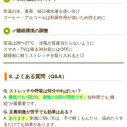
常温の水、麦茶、経口補水液を使い分け
コーヒー・アルコールは利尿作用が強いため控えめに
✅睡眠環境の調整
室温は26〜27℃、冷風が直接当たらないように
スマホ・TVは寝る30分前にはOFFに
就寝前に軽くストレッチを取り入れると◎
8. よくある質問（Q&A）
Q. ストレッチや呼吸は何分やればいい？
A.
最低でも1回3分、朝晩の2回が理想です。
短時間でも“継
続”が最重要です。
Q. 足裏刺激が苦手でも効果はある？
A.
あります。
刺激に弱い方は、手で軽くもんだり、温めたりす
るだけでも効果があります。