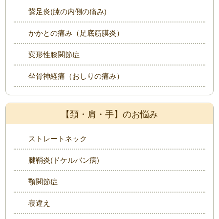
鵞足炎(膝の内側の痛み)
かかとの痛み（足底筋膜炎）
変形性膝関節症
坐骨神経痛（おしりの痛み）
【頚・肩・手】のお悩み
ストレートネック
腱鞘炎(ドケルバン病)
顎関節症
寝違え