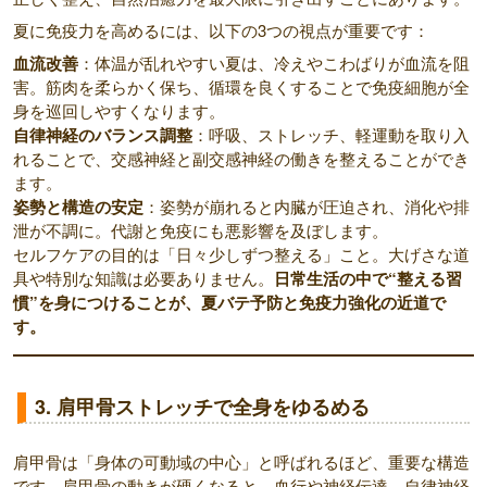
夏に免疫力を高めるには、以下の3つの視点が重要です：
血流改善
：体温が乱れやすい夏は、冷えやこわばりが血流を阻
害。筋肉を柔らかく保ち、循環を良くすることで免疫細胞が全
身を巡回しやすくなります。
自律神経のバランス調整
：呼吸、ストレッチ、軽運動を取り入
れることで、交感神経と副交感神経の働きを整えることができ
ます。
姿勢と構造の安定
：姿勢が崩れると内臓が圧迫され、消化や排
泄が不調に。代謝と免疫にも悪影響を及ぼします。
セルフケアの目的は「日々少しずつ整える」こと。大げさな道
具や特別な知識は必要ありません。
日常生活の中で“整える習
慣”を身につけることが、夏バテ予防と免疫力強化の近道で
す。
3. 肩甲骨ストレッチで全身をゆるめる
肩甲骨は「身体の可動域の中心」と呼ばれるほど、重要な構造
です。肩甲骨の動きが硬くなると、血行や神経伝達、自律神経