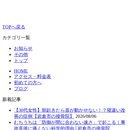
TOPへ戻る
カテゴリ一覧
お知らせ
その他
トップ
HOME
アクセス・料金表
初めての方へ
ブログ
新着記事
【30代女性】朝起きたら首が動かせない！？寝違い改
善の症例【岩倉市の接骨院】
2026/08/06
むちうちは「防御が間に合わない速さ」で起こる｜事
故直後に痛くない科学的理由│岩倉市の接骨院