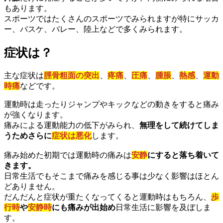
もあります。
スポーツではたくさんのスポーツでみられますが特にサッカ
ー、バスケ、バレー、陸上などで多くみられます。
症状は？
主な症状は
脛骨粗面の突出
、
疼痛
、
圧痛
、
腫脹
、
熱感
、
運動
時痛
などです。
運動時は走ったりジャンプやキックなどの動きをすると痛み
が強くなります。
痛みによる運動能力の低下がみられ、
無理をして続けてしま
うためさらに
症状は悪化
します。
痛み始めた初期では運動時の痛みは
安静
にすると落ち着いて
きます。
日常生活でもそこまで痛みを感じる事は少なく影響はほとん
どありません。
だんだんと症状が重たくなってくると運動時はもちろん、
歩
行時
や
安静時
にも痛みが出始め
日常生活に影響を及ぼしま
す。