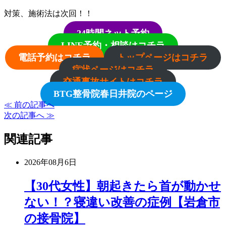
対策、施術法は次回！！
24時間ネット予約
LINE予約・相談はコチラ
電話予約はコチラ
トップページはコチラ
症状ページはコチラ
交通事故サイトはコチラ
BTG整骨院春日井院のページ
≪ 前の記事へ
次の記事へ ≫
関連記事
2026年08月6日
【30代女性】朝起きたら首が動かせ
ない！？寝違い改善の症例【岩倉市
の接骨院】