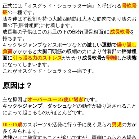
正式には『オスグッド・シュラッター病』と呼ばれる
骨軟骨
症
の一種です。
膝を伸ばす役割を持つ大腿四頭筋は大きな筋肉であり膝のお
皿の下(脛骨粗面)に付着します。
成長期の子供はこのお皿の下の部分(脛骨粗面)に
成長軟骨
を
持ちます。
キックやジャンプなどスポーツなどの
激しい運動で
繰り返し
負荷
がかかると大腿四頭筋の収縮の力により付着部の
脛骨粗
面に
引っ張る力のストレス
がかかり
成長軟骨が
剥離
した状態
になってしまいます。
これがオスグッド・シュラッタ―病です。
原因は？
主な原因は
オーバーユース(使い過ぎ)
です。
キック
や
ジャンプ
、
ダッシュ
などの動作が繰り返されること
によって起こるものがほとんどです。
10～15歳
のスポーツを活発に行う子に良く見られ
男児
の方が
多くみられます。
片膝
だけに発症することが多いですが、両側にみられる場合