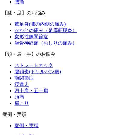
腰痛
【膝・足】のお悩み
鵞足炎(膝の内側の痛み)
かかとの痛み（足底筋膜炎）
変形性膝関節症
坐骨神経痛（おしりの痛み）
【頚・肩・手】のお悩み
ストレートネック
腱鞘炎(ドケルバン病)
顎関節症
寝違え
四十肩・五十肩
頭痛
肩こり
症例・実績
症例・実績