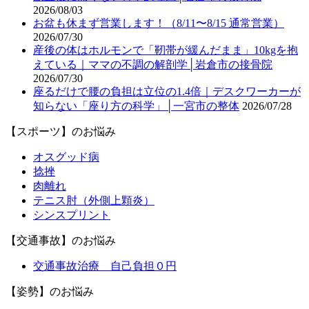
2026/08/03
お盆も休まず営業します！（8/11〜8/15 通常営業）
2026/07/30
産後の体はホルモンで「靭帯が緩んだまま」10kgを抱
えている｜ママの不調の解剖学│岩倉市の接骨院
2026/07/30
座るだけで腰の負担は立位の1.4倍｜デスクワーカーが
知らない「座り方の科学」│一宮市の整体
2026/07/28
【スポーツ】のお悩み
オスグッド病
捻挫
肉離れ
テニス肘（外側上顆炎）
シンスプリント
【交通事故】のお悩み
交通事故治療 自己負担０円
【姿勢】のお悩み