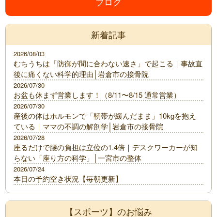
ブログ
新着記事
2026/08/03
むちうちは「防御が間に合わない速さ」で起こる｜事故直
後に痛くない科学的理由│岩倉市の接骨院
2026/07/30
お盆も休まず営業します！（8/11〜8/15 通常営業）
2026/07/30
産後の体はホルモンで「靭帯が緩んだまま」10kgを抱え
ている｜ママの不調の解剖学│岩倉市の接骨院
2026/07/28
座るだけで腰の負担は立位の1.4倍｜デスクワーカーが知
らない「座り方の科学」│一宮市の整体
2026/07/24
本日の予約空き状況【毎朝更新】
【スポーツ】のお悩み