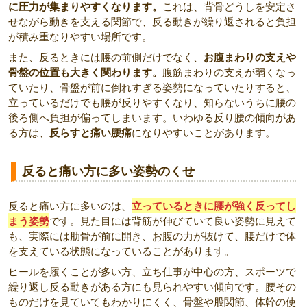
に圧力が集まりやすくなります。
これは、背骨どうしを安定さ
せながら動きを支える関節で、反る動きが繰り返されると負担
が積み重なりやすい場所です。
また、反るときには腰の前側だけでなく、
お腹まわりの支えや
骨盤の位置も大きく関わります。
腹筋まわりの支えが弱くなっ
ていたり、骨盤が前に倒れすぎる姿勢になっていたりすると、
立っているだけでも腰が反りやすくなり、知らないうちに腰の
後ろ側へ負担が偏ってしまいます。いわゆる反り腰の傾向があ
る方は、
反らすと痛い腰痛
になりやすいことがあります。
反ると痛い方に多い姿勢のくせ
反ると痛い方に多いのは、
立っているときに腰が強く反ってし
まう姿勢
です。見た目には背筋が伸びていて良い姿勢に見えて
も、実際には肋骨が前に開き、お腹の力が抜けて、腰だけで体
を支えている状態になっていることがあります。
ヒールを履くことが多い方、立ち仕事が中心の方、スポーツで
繰り返し反る動きがある方にも見られやすい傾向です。腰その
ものだけを見ていてもわかりにくく、骨盤や股関節、体幹の使