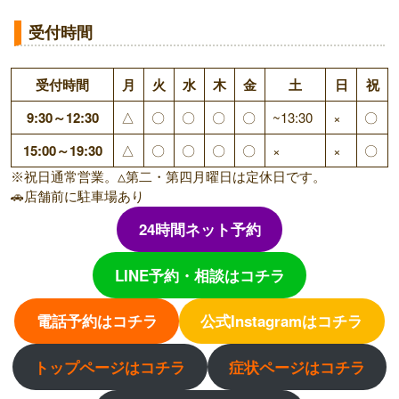
受付時間
受付時間
月
火
水
木
金
土
日
祝
9:30～12:30
△
〇
〇
〇
〇
~13:30
×
〇
15:00～19:30
△
〇
〇
〇
〇
×
×
〇
※祝日通常営業。△第二・第四月曜日は定休日です。
🚗店舗前に駐車場あり
24時間ネット予約
LINE予約・相談はコチラ
電話予約はコチラ
公式Instagramはコチラ
トップページはコチラ
症状ページはコチラ