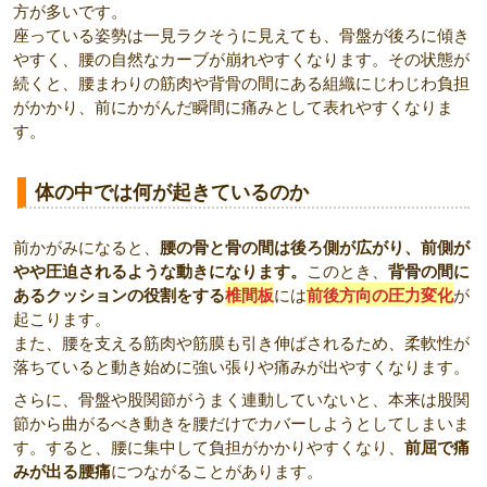
方が多いです。
座っている姿勢は一見ラクそうに見えても、骨盤が後ろに傾き
やすく、腰の自然なカーブが崩れやすくなります。その状態が
続くと、腰まわりの筋肉や背骨の間にある組織にじわじわ負担
がかかり、前にかがんだ瞬間に痛みとして表れやすくなりま
す。
体の中では何が起きているのか
前かがみになると、
腰の骨と骨の間は後ろ側が広がり、前側が
やや圧迫されるような動きになります。
このとき、
背骨の間に
あるクッションの役割をする
椎間板
には
前後方向の圧力変化
が
起こります。
また、腰を支える筋肉や筋膜も引き伸ばされるため、柔軟性が
落ちていると動き始めに強い張りや痛みが出やすくなります。
さらに、骨盤や股関節がうまく連動していないと、本来は股関
節から曲がるべき動きを腰だけでカバーしようとしてしまいま
す。すると、腰に集中して負担がかかりやすくなり、
前屈で痛
みが出る腰痛
につながることがあります。