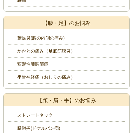
【膝・足】のお悩み
鵞足炎(膝の内側の痛み)
かかとの痛み（足底筋膜炎）
変形性膝関節症
坐骨神経痛（おしりの痛み）
【頚・肩・手】のお悩み
ストレートネック
腱鞘炎(ドケルバン病)