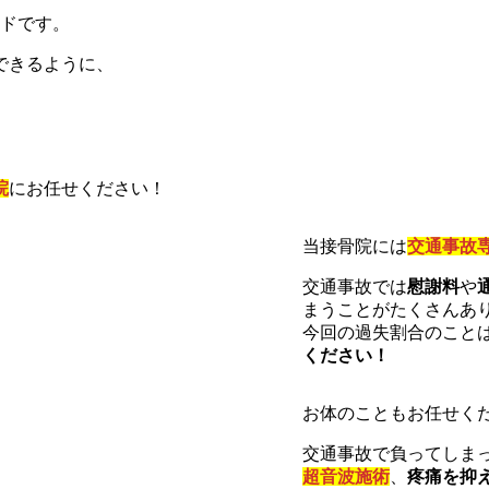
ードです。
できるように、
？
院
にお任せください！
当接骨院には
交通事故
交通事故では
慰謝料
や
まうことがたくさんあ
今回の過失割合のこと
ください！
お体のこともお任せく
交通事故で負ってしま
超音波施術
、
疼痛を抑