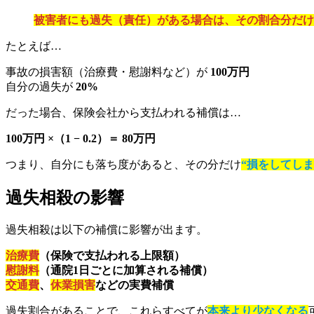
被害者にも過失（責任）がある場合は、その割合分だけ
たとえば…
事故の損害額（治療費・慰謝料など）が
100万円
自分の過失が
20%
だった場合、保険会社から支払われる補償は…
100万円 ×（1 − 0.2）＝ 80万円
つまり、自分にも落ち度があると、その分だけ
“損をしてしま
過失相殺の影響
過失相殺は以下の補償に影響が出ます。
治療費
（保険で支払われる上限額）
慰謝料
（通院1日ごとに加算される補償）
交通費
、
休業損害
などの実費補償
過失割合があることで、これらすべてが
本来より少なくなる