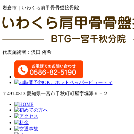
岩倉市｜いわくら肩甲骨骨盤接骨院
代表施術者：沢田 侑希
〒491-0813 愛知県一宮市千秋町町屋字堀添６－２