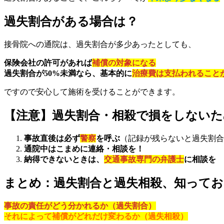
過失割合がある場合は？
接骨院への通院は、過失割合が多少あったとしても、
保険会社の許可があれば
補償の対象になる
過失割合が50%未満なら、基本的に
治療費は支払われること
ですので安心して施術を受けることができます。
【注意】過失割合・相殺で損をしない
事故直後は必ず
警察
を呼ぶ
（記録が残らないと過失割合
通院中はこまめに連絡・相談を！
納得できないときは、
交通事故専門の弁護士
に相談を
まとめ：過失割合と過失相殺、知ってお
事故の責任がどう分かれるか（過失割合）
それによって補償がどれだけ変わるか（過失相殺）