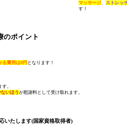
マッサージ
、
ストレッ
す！
療のポイント
かる費用は0円
となります！
ます。
少ないほう
が慰謝料として受け取れます。
いたします(国家資格取得者)