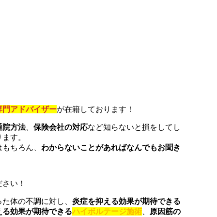
専門アドバイザー
が在籍しております！
通院方法
、
保険会社の対応
など知らないと損をしてし
ります。
はもちろん、
わからないことがあればなんでもお聞き
ださい！
った体の不調に対し、
炎症を抑える効果が期待できる
える効果が期待できる
ハイボルテージ施術
、
原因筋の