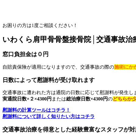
お困りの方は1度ご相談ください！
いわくら肩甲骨骨盤接骨院│交通事故治
窓口負担金は０円
自賠責保険が適用になりますので、交通事故の際の
施術にか
日数によって慰謝料が受け取れます
交通事故に遭われた方は通院の日数に応じて慰謝料が発生し
実通院日数×２×4300円
または
総治療日数×4300円
の
どちらか
慰謝料の計算ツールはコチラ！
慰謝料について詳しく知りたい方はコチラ
交通事故治療を得意とした経験豊富なスタッフが対応