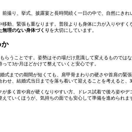
。前撮り、挙式、披露宴と長時間続く一日の中で、自然にきれ
や移動、緊張も重なります。普段よりも身体に力が入りやすく
た無理のない身体づくり
を大切にしています。
めか
もらうことです。姿勢はその場だけ意識して変えるものではな
持って3か月ほどかけて整えていくと安心です。
婚式までの期間が短くても、肩甲骨まわりの硬さや首肩の緊張
合わせ、結婚式当日までを落ち着いて迎えることを考えると、
クが多く首や肩が硬くなりやすい方、ドレス試着で後ろ姿やデ
整えていくほうが、気持ちの面でも安心して準備を進められま