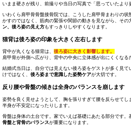
いまま硬さが残り、前撮りや当日の写真で「思っていたより
いわくら肩甲骨骨盤接骨院では、こうした肩甲骨まわりの状
かすのではなく、筋肉の緊張や関節の動きを見ながら、その
ン、後ろ姿の見え方
もすっきりしやすくなります。
猫背は後ろ姿の印象を大きく左右します
背中が丸くなる猫背は、
後ろ姿に大きく影響します。
肩甲骨が外側へ広がり、背中の中央に立体感が出にくくなる
結婚式当日は、自分では見えない後ろ姿をゲストが多く見て
けではなく、
後ろ姿まで意識した姿勢ケア
が大切です。
反り腰や骨盤の傾きは全身のバランスを崩します
姿勢を良く見せようとして、胸を張りすぎて腰を反らせてし
半身が不安定になったりします。
骨盤は身体の土台です。家でいえば基礎にあたる部分です。
骨盤と背骨のバランス
が重要になります。