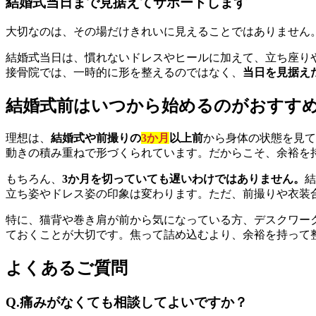
結婚式当日まで見据えてサポートします
大切なのは、その場だけきれいに見えることではありません
結婚式当日は、慣れないドレスやヒールに加えて、立ち座り
接骨院では、一時的に形を整えるのではなく、
当日を見据え
結婚式前はいつから始めるのがおすす
理想は、
結婚式や前撮りの
3か月
以上前
から身体の状態を見て
動きの積み重ねで形づくられています。だからこそ、余裕を
もちろん、
3か月を切っていても遅いわけではありません。
結
立ち姿やドレス姿の印象は変わります。ただ、前撮りや衣装
特に、猫背や巻き肩が前から気になっている方、デスクワー
ておくことが大切です。焦って詰め込むより、余裕を持って
よくあるご質問
Q.痛みがなくても相談してよいですか？