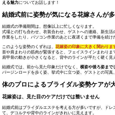
える魅力
についてお話します！
結婚式前に姿勢が気になる花嫁さんが多
結婚式の準備期間は、想像以上に忙しくなります。
式場との打ち合わせ、衣装合わせ、ゲストへの連絡、新生活
作業をしたり、パソコン作業のあとに夜遅くまで準備を続け
このような姿勢のくずれは、
花嫁姿の印象に大きく関わりま
首や肩まわりの筋肉が緊張すると、フェイスラインまわりま
肩甲骨の動きが小さくなると、背中のラインが平たく硬く見
結婚式では、前から見た印象だけでなく、
横姿や後ろ姿まで
バージンロードを歩く姿、挙式中に立つ姿、ゲストとの写真
体のプロによるブライダル姿勢ケアが
花嫁姿は、見た目のケアだけでは整いません
結婚式前はブライダルエステを考える方が多いですが、ドレ
て、デコルテや背中のラインがきれいに見えます。