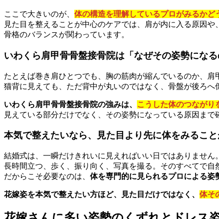
ここで大きいのが、
体の構造を理解しているプロがみるかど
見た目を整えることが中心のケアでは、肩が内に入る原因や
骨格のバランスが関わっています。
いわくら肩甲骨骨盤接骨院は「なぜその姿勢になる
たとえば巻き肩ひとつでも、胸の筋肉が縮んでいるのか、肩
猫背に見えても、ただ背中が丸いのではなく、骨盤が後ろへ
いわくら肩甲骨骨盤接骨院の強みは、
こうした体のつながり
見えている部分だけでなく、その姿勢になっている原因まで
本気で整えたいなら、見た目より先に体をみること
結婚式は、一瞬だけきれいに見えればいい日ではありません
長時間立つ、歩く、振り向く、写真を撮る。そのすべてで自
だからこそ必要なのは、
体を専門的に見られるプロによる姿
花嫁姿を本気で整えたい方ほど、見た目だけではなく、
体そ
花嫁さんに多い姿勢のくずれとドレス