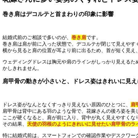
巻き肩はデコルテと首まわりの印象に影響
結婚式前のご相談で多いのが、
巻き肩
です。
巻き肩は肩が前に入った状態で、デコルテが閉じて見えやす
横から見ると肩の位置が耳より前に出るため、首が短く見え
ウェディングドレスは胸元や肩のラインがしっかり見えるた
かしきれません。
肩甲骨の動きが小さいと、ドレス姿はきれいに見え
ドレス姿がなんとなくすっきり見えない原因のひとつに、
肩
肩甲骨は背中にある羽のような骨で、花嫁さんの後ろ姿を美
ここが硬くなると、肩が前に入り、背中が丸く見えやすくな
その結果、
天使の羽根のようにきれいに見せたい肩甲骨のラ
特に結婚式前は、スマートフォンでの確認作業やデスクワー