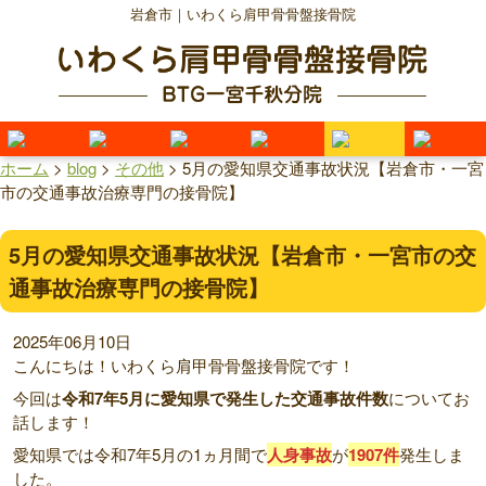
岩倉市｜いわくら肩甲骨骨盤接骨院
ホーム
>
blog
>
その他
>
5月の愛知県交通事故状況【岩倉市・一宮
市の交通事故治療専門の接骨院】
5月の愛知県交通事故状況【岩倉市・一宮市の交
通事故治療専門の接骨院】
2025年06月10日
こんにちは！いわくら肩甲骨骨盤接骨院です！
今回は
令和7年5月に愛知県で発生した交通事故件数
についてお
話します！
愛知県では令和7年5月の1ヵ月間で
人身事故
が
1907件
発生しま
した。