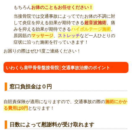
もちろん
お体のこともお任せください！
当接骨院では交通事故によってでたお体の不調に対
して炎症を抑える効果が期待できる
超音波施術
、痛
みを抑える効果が期待できる
ハイボルテージ施術
、
原因筋の
マッサージ
、
ストレッチ
など一人ひとりの
症状に沿った施術を行っていきます！
お困りの際はぜひ1度ご連絡ください！
いわくら肩甲骨骨盤接骨院│交通事故治療のポイント
窓口負担金は０円
自賠責保険が適用になりますので、交通事故の際の
施術にかか
る費用は0円
となります！
日数によって慰謝料が受け取れます