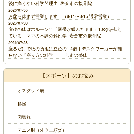
後に痛くない科学的理由│岩倉市の接骨院
2026/07/30
お盆も休まず営業します！（8/11〜8/15 通常営業）
2026/07/30
産後の体はホルモンで「靭帯が緩んだまま」10kgを抱え
ている｜ママの不調の解剖学│岩倉市の接骨院
2026/07/28
座るだけで腰の負担は立位の1.4倍｜デスクワーカーが知
らない「座り方の科学」│一宮市の整体
【スポーツ】のお悩み
オスグッド病
捻挫
肉離れ
テニス肘（外側上顆炎）