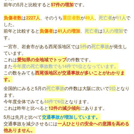
前年の5月と比較すると
57件の増加
です。
負傷者数
は
2227人
、そのうち
重症者数
が
49人
、
死亡者
が
11人
で
した。
前年と比較すると
負傷者
は
41人の増加
、
死亡者
は
3人の増加
で
す。
一宮市、岩倉市がある西尾張地区では
5件
の
死亡事故
が発生し
ています。
これは
愛知県の全地域でトップ
の件数です。
また
今年度の死亡事故数でも14件で1位となっています。
この数をみても
西尾張地区が交通事故が多いことがわかりま
す。
全国的にみると5月の
死亡事故
の件数は大阪に次いで
2位
となり
ます。
今年度全体でみても
44件で6位
となります。
これは昨年と比べると
12件の減少傾向
にあります。
5月は先月と比べて
交通事故が増加しています。
交通事故を減少させるには
一人ひとりの安全への意識を高める
他ありません。