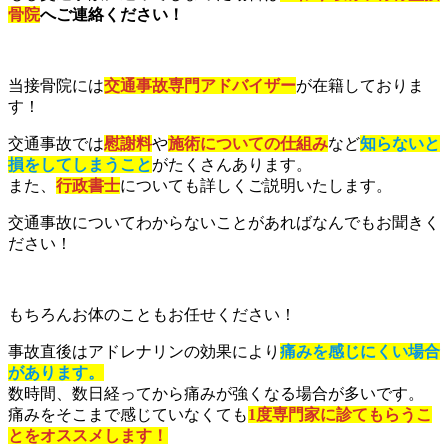
骨院
へご連絡ください！
当接骨院には
交通事故専門アドバイザー
が在籍しておりま
す！
交通事故では
慰謝料
や
施術についての仕組み
など
知らないと
損をしてしまうこと
がたくさんあります。
また、
行政書士
についても詳しくご説明いたします。
交通事故についてわからないことがあればなんでもお聞きく
ださい！
もちろんお体のこともお任せください！
事故直後はアドレナリンの効果により
痛みを感じにくい場合
があります。
数時間、数日経ってから痛みが強くなる場合が多いです。
痛みをそこまで感じていなくても
1度専門家に診てもらうこ
とをオススメします！