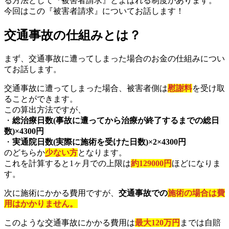
る方法として『被害者請求』とよばれる制度があります。
今回はこの『被害者請求』についてお話します！
交通事故の仕組みとは？
まず、交通事故に遭ってしまった場合のお金の仕組みについ
てお話します。
交通事故に遭ってしまった場合、被害者側は
慰謝料
を受け取
ることができます。
この算出方法ですが、
・
総治療日数(事故に遭ってから治療が終了するまでの総日
数)×4300円
・
実通院日数(実際に施術を受けた日数)×2×4300円
のどちらか
少ない方
となります。
これを計算すると1ヶ月での上限は
約129000円
ほどになりま
す。
次に施術にかかる費用ですが、
交通事故での
施術の場合は費
用はかかりません。
このような交通事故にかかる費用は
最大120万円
までは自賠