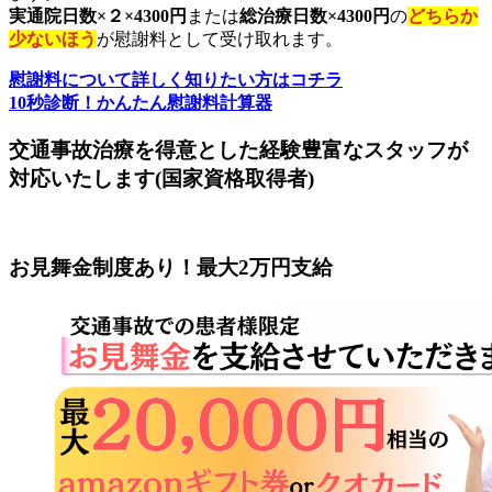
実通院日数×２×4300円
または
総治療日数×4300円
の
どちらか
少ないほう
が慰謝料として受け取れます。
慰謝料について詳しく知りたい方はコチラ
10秒診断！かんたん慰謝料計算器
交通事故治療を得意とした経験豊富なスタッフが
対応いたします(国家資格取得者)
お見舞金制度あり！最大2万円支給