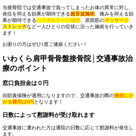
当接骨院では交通事故で負ってしまったお体の異常に対し、
炎症を抑える効果が期待できる
超音波施術
、痛みを抑える効
果が期待できる
ハイボルテージ施術
、原因筋の
マッサージ
、
ストレッチ
など一人ひとりの症状に沿った施術を行っていき
ます！
お困りの方はぜひ1度ご連絡ください！
いわくら肩甲骨骨盤接骨院│交通事故治
療のポイント
窓口負担金は０円
自賠責保険が適用になりますので、交通事故の際の
施術にか
かる費用は0円
となります！
日数によって慰謝料が受け取れます
交通事故に遭われた方は通院の日数に応じて慰謝料が発生し
ます。