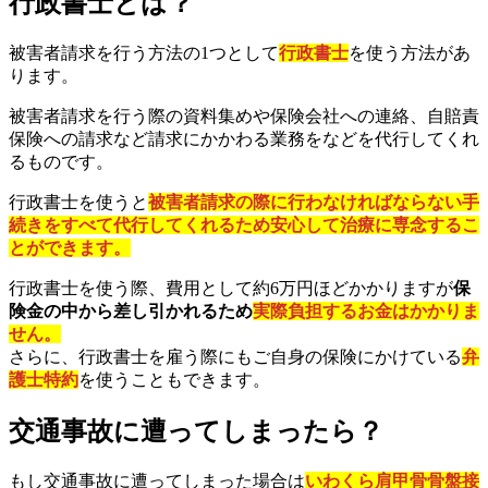
行政書士とは？
被害者請求を行う方法の1つとして
行政書士
を使う方法があ
ります。
被害者請求を行う際の資料集めや保険会社への連絡、自賠責
保険への請求など請求にかかわる業務をなどを代行してくれ
るものです。
行政書士を使うと
被害者請求の際に行わなければならない手
続きをすべて代行してくれるため安心して治療に専念するこ
とができます。
行政書士を使う際、費用として約6万円ほどかかりますが
保
険金の中から差し引かれるため
実際負担するお金はかかりま
せん。
さらに、行政書士を雇う際にもご自身の保険にかけている
弁
護士特約
を使うこともできます。
交通事故に遭ってしまったら？
もし交通事故に遭ってしまった場合は
いわくら肩甲骨骨盤接