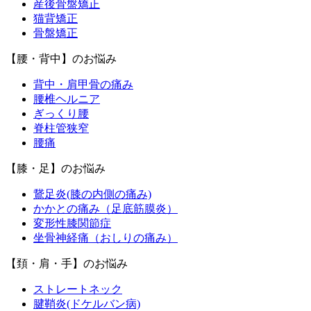
産後骨盤矯正
猫背矯正
骨盤矯正
【腰・背中】のお悩み
背中・肩甲骨の痛み
腰椎ヘルニア
ぎっくり腰
脊柱管狭窄
腰痛
【膝・足】のお悩み
鵞足炎(膝の内側の痛み)
かかとの痛み（足底筋膜炎）
変形性膝関節症
坐骨神経痛（おしりの痛み）
【頚・肩・手】のお悩み
ストレートネック
腱鞘炎(ドケルバン病)