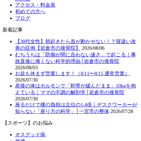
アクセス・料金表
初めての方へ
ブログ
新着記事
【30代女性】朝起きたら首が動かせない！？寝違い改
善の症例【岩倉市の接骨院】
2026/08/06
むちうちは「防御が間に合わない速さ」で起こる｜事
故直後に痛くない科学的理由│岩倉市の接骨院
2026/08/03
お盆も休まず営業します！（8/11〜8/15 通常営業）
2026/07/30
産後の体はホルモンで「靭帯が緩んだまま」10kgを抱
えている｜ママの不調の解剖学│岩倉市の接骨院
2026/07/30
座るだけで腰の負担は立位の1.4倍｜デスクワーカーが
知らない「座り方の科学」│一宮市の整体
2026/07/28
【スポーツ】のお悩み
オスグッド病