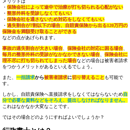
メリットは
・
保険会社によって途中で治療が打ち切られる心配がない
・
整形外科を受診しなくてもいい
・
保険会社を通さないため対応をしなくてもいい
・
過失割合が7割以下の場合、自賠責保険から出る120万円の
保険金を満額受け取ることができる
などの点があげられます。
事故の過失割合が大きい場合
、
保険会社の対応に困る場合
、
毎月の整形外科の受診がなかなかできない場合
、
保険会社に
理不尽に打ち切られてしまった場合
などの場合は被害者請求
をつかうメリットがあるといえるでしょう。
また、
一括請求
から
被害者請求
に
切り替えること
も可能で
す。
しかし、自賠責保険へ直接請求をしなくてはならないため
自
分で必要な資料などをそろえ、提出しなければなりません。
これはなかなか大変なことです。
ではその場合どのようにすればよいでしょうか？