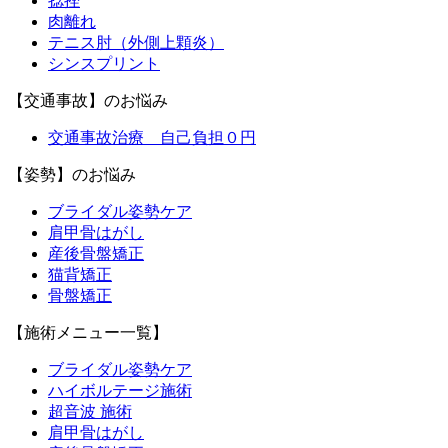
捻挫
肉離れ
テニス肘（外側上顆炎）
シンスプリント
【交通事故】のお悩み
交通事故治療 自己負担０円
【姿勢】のお悩み
ブライダル姿勢ケア
肩甲骨はがし
産後骨盤矯正
猫背矯正
骨盤矯正
【施術メニュー一覧】
ブライダル姿勢ケア
ハイボルテージ施術
超音波 施術
肩甲骨はがし