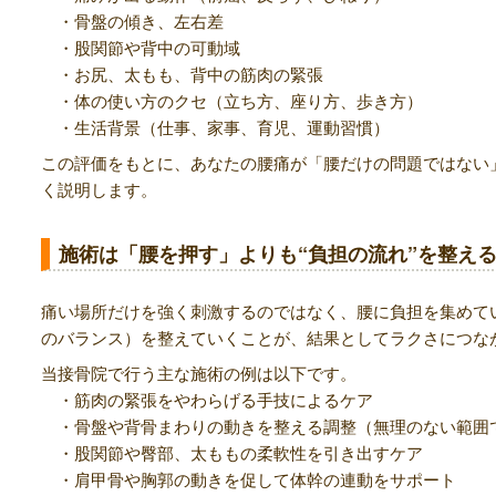
・骨盤の傾き、左右差
・股関節や背中の可動域
・お尻、太もも、背中の筋肉の緊張
・体の使い方のクセ（立ち方、座り方、歩き方）
・生活背景（仕事、家事、育児、運動習慣）
この評価をもとに、あなたの腰痛が「腰だけの問題ではない
く説明します。
施術は「腰を押す」よりも“負担の流れ”を整え
痛い場所だけを強く刺激するのではなく、腰に負担を集めて
のバランス）を整えていくことが、結果としてラクさにつな
当接骨院で行う主な施術の例は以下です。
・筋肉の緊張をやわらげる手技によるケア
・骨盤や背骨まわりの動きを整える調整（無理のない範囲
・股関節や臀部、太ももの柔軟性を引き出すケア
・肩甲骨や胸郭の動きを促して体幹の連動をサポート