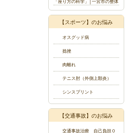
「座り方の科学」│一宮市の整体
【スポーツ】のお悩み
オスグッド病
捻挫
肉離れ
テニス肘（外側上顆炎）
シンスプリント
【交通事故】のお悩み
交通事故治療 自己負担０