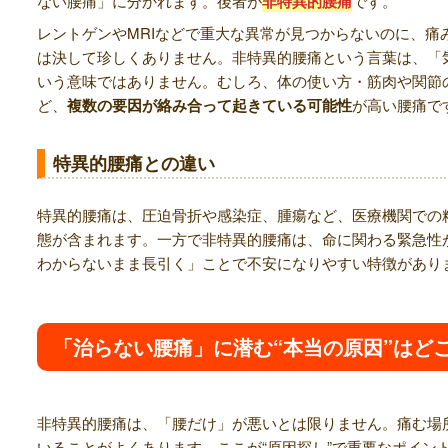
ない腰痛」に分かれます。後者が
非特異的腰痛
です。
レントゲンやMRIなどで重大な異常が見つからないのに、痛
は決して珍しくありません。非特異的腰痛という言葉は、「
いう意味ではありません。むしろ、体の使い方・筋肉や関節
ど、
複数の要因が絡み合って起きている可能性
が高い腰痛で
特異的腰痛との違い
特異的腰痛は、圧迫骨折や感染症、腫瘍など、医療機関での
態が含まれます。一方で非特異的腰痛は、命に関わる緊急性
わからないまま長引く」ことで不安になりやすい特徴があり
「治らない腰痛」に潜む“本当の原因”はど
非特異的腰痛は、「腰だけ」が悪いとは限りません。痛む場
いることがよくあります。ここが“原因探し”で重要なポイン