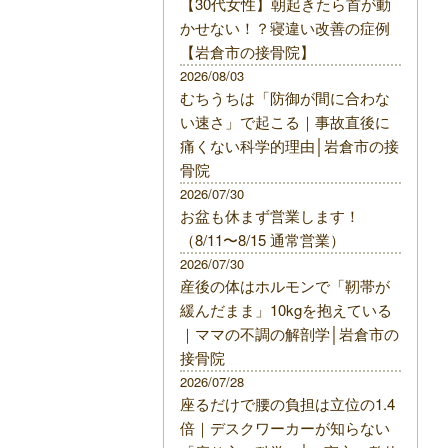
【30代女性】朝起きたら首が動
かせない！？寝違い改善の症例
【岩倉市の接骨院】
2026/08/03
むちうちは「防御が間に合わな
い速さ」で起こる｜事故直後に
痛くない科学的理由│岩倉市の接
骨院
2026/07/30
お盆も休まず営業します！
（8/11〜8/15 通常営業）
2026/07/30
産後の体はホルモンで「靭帯が
緩んだまま」10kgを抱えている
｜ママの不調の解剖学│岩倉市の
接骨院
2026/07/28
座るだけで腰の負担は立位の1.4
倍｜デスクワーカーが知らない