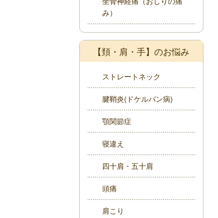
坐骨神経痛（おしりの痛
み）
【頚・肩・手】のお悩み
ストレートネック
腱鞘炎(ドケルバン病)
顎関節症
寝違え
四十肩・五十肩
頭痛
肩こり