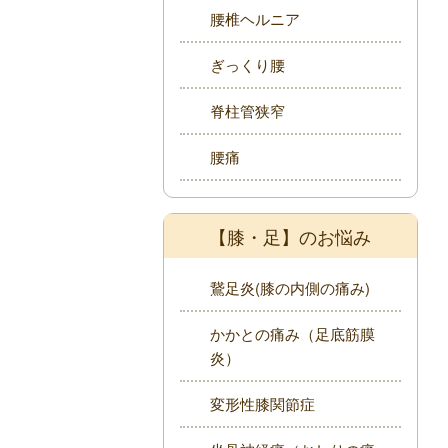
腰椎ヘルニア
ぎっくり腰
脊柱管狭窄
腰痛
【膝・足】のお悩み
鵞足炎(膝の内側の痛み)
かかとの痛み（足底筋膜
炎）
変形性膝関節症