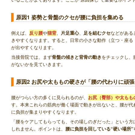
原因1 姿勢と骨盤のクセが腰に負担を集める
例えば、
反り腰
や
猫背
、
片足重心
、
足を組むクセ
などがある
きやすくなります。すると、日常の小さな動作（立つ・座る
が出やすくなります。
当接骨院では、まず
骨盤の傾きと背骨の動き
をチェックし、
がないかを見ていきます。
原因2 お尻や太ももの硬さが「腰の代わりに頑
腰がつらい方の多くに見られるのが、
お尻（臀部）や太もも
す。本来これらの筋肉が働く場面で動きが出ないと、腰が代
に負担が集まりやすくなります。
「腰をケアしてもらっても、その場しのぎだった」という方
しれません。ポイントは、
腰に負担を回している“硬い場所”