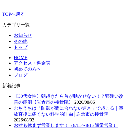
TOPへ戻る
カテゴリ一覧
お知らせ
その他
トップ
HOME
アクセス・料金表
初めての方へ
ブログ
新着記事
【30代女性】朝起きたら首が動かせない！？寝違い改
善の症例【岩倉市の接骨院】
2026/08/06
むちうちは「防御が間に合わない速さ」で起こる｜事
故直後に痛くない科学的理由│岩倉市の接骨院
2026/08/03
お盆も休まず営業します！（8/11〜8/15 通常営業）