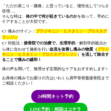
「ただの肩こり・腰痛」と思っていると、慢性化してつらさ
倍増…。
そんな時は、
体の中で何が起きているのか
を知って、早めに
ケアすることが大切です。
👉 痛みのサイン：
ブラジキニン・ヒスタミン・プロスタグ
ランジン
👉 対処法：
接骨院での治療で、生理学的
・解剖学的観点か
ら体に合わせて施術を行い
血流を改善し痛みの物質（
ブラジ
キニン・ヒスタミン・プロスタグランジン
）
を流して除去す
ることで痛みの緩和！
体の声を聞いて、無理せず定期的なケアをおすすめします✨
お身体の痛みでお困りの方はいわくら肩甲骨骨盤接骨院まで
ご相談ください！
24時間ネット予約
LINE予約・相談はコチラ