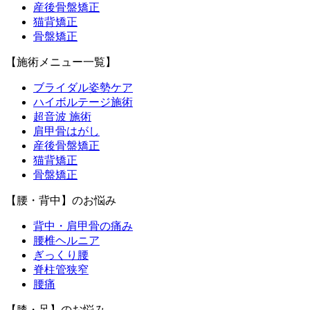
産後骨盤矯正
猫背矯正
骨盤矯正
【施術メニュー一覧】
ブライダル姿勢ケア
ハイボルテージ施術
超音波 施術
肩甲骨はがし
産後骨盤矯正
猫背矯正
骨盤矯正
【腰・背中】のお悩み
背中・肩甲骨の痛み
腰椎ヘルニア
ぎっくり腰
脊柱管狭窄
腰痛
【膝・足】のお悩み