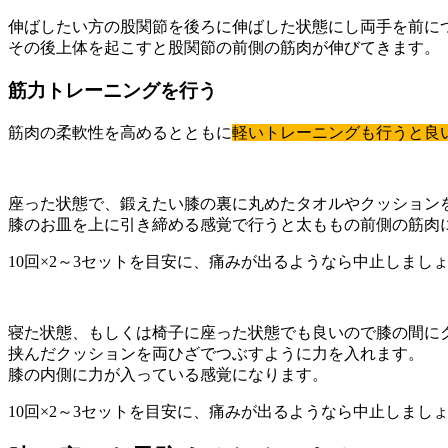
伸ばしたい方の股関節を後ろに伸ばした状態にし両手を前に
その後上体を起こすと股関節の前側の筋肉が伸びてきます。
筋力トレーニングを行う
筋肉の柔軟性を高めるとともに
軽いトレーニングも行うと良
座った状態で、鍛えたい膝の裏に丸めたタオルやクッション
膝のお皿を上に引き締める感覚で行うと太ももの前側の筋肉
10回×2～3セットを目安に、痛みが出るようなら中止しまし
寝た状態、もしくは椅子に座った状態でも良いので膝の間に
挟んだクッションを両ひざでつぶすように力を入れます。
膝の内側に力が入っている感覚になります。
10回×2～3セットを目安に、痛みが出るようなら中止しまし