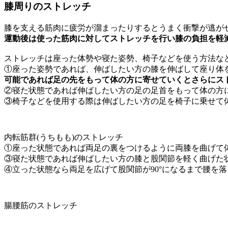
膝周りのストレッチ
膝を支える筋肉に疲労が溜まったりするとうまく衝撃が逃が
運動後は使った筋肉に対してストレッチを行い膝の負担を軽
ストレッチは座った体勢や寝た姿勢、椅子などを使う方法な
①座った姿勢であれば、伸ばしたい方の膝を伸ばして座り体
可能であれば足の先をもって体の方に寄せていくとさらにス
②寝た状態であれば伸ばしたい方の足の足首をもって体の方
③椅子などを使用する際は伸ばしたい方の足を椅子に乗せて
内転筋群(うちもも)のストレッチ
①座った状態であれば両足の裏をつけるように両膝を曲げて
③寝た状態であれば伸ばしたい方の膝と股関節を軽く曲げた
④立った状態なら両足を広げて股関節が90°になるまで腰を
腸腰筋のストレッチ