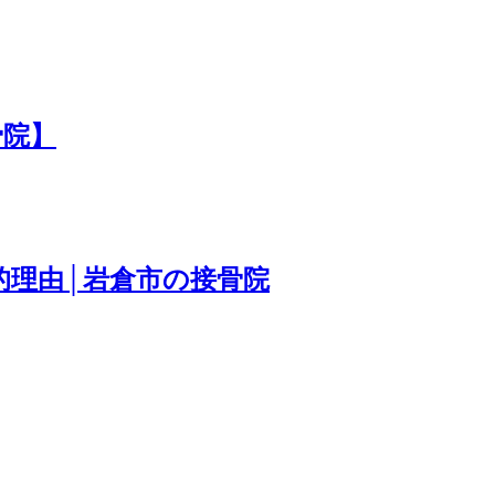
骨院】
的理由│岩倉市の接骨院