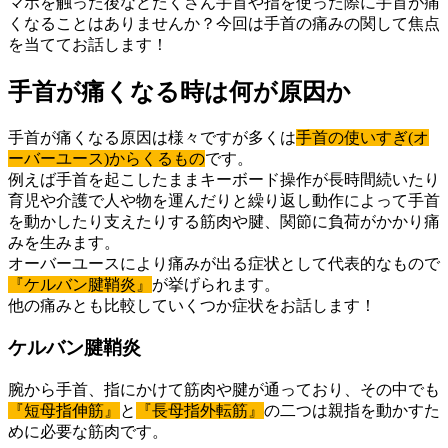
マホを触った後などたくさん手首や指を使った際に手首が痛
くなることはありませんか？今回は手首の痛みの関して焦点
を当ててお話します！
手首が痛くなる時は何が原因か
手首が痛くなる原因は様々ですが多くは
手首の使いすぎ(オ
ーバーユース)からくるもの
です。
例えば手首を起こしたままキーボード操作が長時間続いたり
育児や介護で人や物を運んだりと繰り返し動作によって手首
を動かしたり支えたりする筋肉や腱、関節に負荷がかかり痛
みを生みます。
オーバーユースにより痛みが出る症状として代表的なもので
『ケルバン腱鞘炎』
が挙げられます。
他の痛みとも比較していくつか症状をお話します！
ケルバン腱鞘炎
腕から手首、指にかけて筋肉や腱が通っており、その中でも
『短母指伸筋』
と
『長母指外転筋』
の二つは親指を動かすた
めに必要な筋肉です。