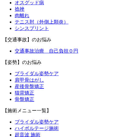
オスグッド病
捻挫
肉離れ
テニス肘（外側上顆炎）
シンスプリント
【交通事故】のお悩み
交通事故治療 自己負担０円
【姿勢】のお悩み
ブライダル姿勢ケア
肩甲骨はがし
産後骨盤矯正
猫背矯正
骨盤矯正
【施術メニュー一覧】
ブライダル姿勢ケア
ハイボルテージ施術
超音波 施術