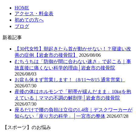
HOME
アクセス・料金表
初めての方へ
ブログ
新着記事
【30代女性】朝起きたら首が動かせない！？寝違い改
善の症例【岩倉市の接骨院】
2026/08/06
むちうちは「防御が間に合わない速さ」で起こる｜事
故直後に痛くない科学的理由│岩倉市の接骨院
2026/08/03
お盆も休まず営業します！（8/11〜8/15 通常営業）
2026/07/30
産後の体はホルモンで「靭帯が緩んだまま」10kgを抱
えている｜ママの不調の解剖学│岩倉市の接骨院
2026/07/30
座るだけで腰の負担は立位の1.4倍｜デスクワーカーが
知らない「座り方の科学」│一宮市の整体
2026/07/28
【スポーツ】のお悩み