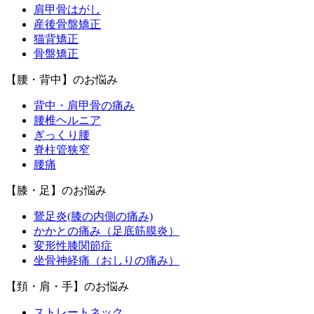
肩甲骨はがし
産後骨盤矯正
猫背矯正
骨盤矯正
【腰・背中】のお悩み
背中・肩甲骨の痛み
腰椎ヘルニア
ぎっくり腰
脊柱管狭窄
腰痛
【膝・足】のお悩み
鵞足炎(膝の内側の痛み)
かかとの痛み（足底筋膜炎）
変形性膝関節症
坐骨神経痛（おしりの痛み）
【頚・肩・手】のお悩み
ストレートネック