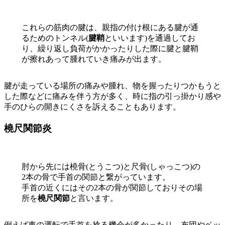
これらの筋肉の腱は、親指の付け根にある腱が通
るためのトンネル(
腱鞘
といいます)を通過してお
り、繰り返し負荷がかかったりした際に腱と腱鞘
が擦れあって腫れていき痛みが出ます。
腱が走っている場所の痛みや腫れ、物を握ったりつかもうと
した際などに痛みを伴う方が多く、時に指の引っ掛かり感や
手のひらの開きにくさを訴えることもあります。
橈尺関節炎
肘から先には橈骨(とうこつ)と尺骨(しゃっこつ)の
2本の骨で手首の関節と繋がっています。
手首の近くにはその2本の骨が関節しておりその場
所を
橈尺関節
と言います。
例えば車の運転で手首を捻る機会が多かったり、布団やベッ